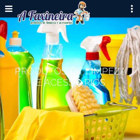
END RD Navbar Search-->
PRODUTOS DE LIMPEZA
E ACESS�RIOS
-->